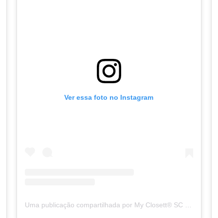
Ver essa foto no Instagram
Uma publicação compartilhada por My Closett® SC - Vestidos (@myclosett.bc)