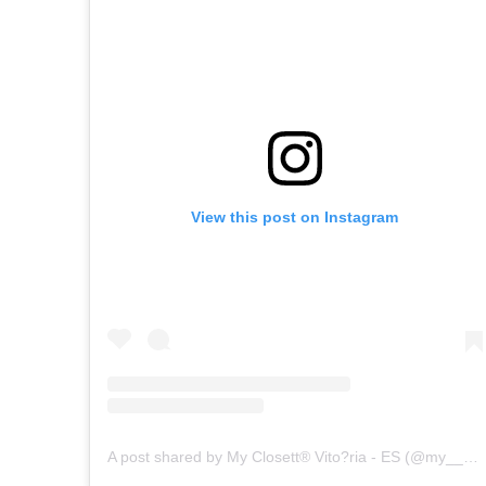
View this post on Instagram
A post shared by My Closett® Vito?ria - ES (@my__closett)