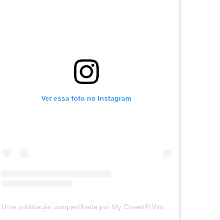
Ver essa foto no Instagram
Uma publicação compartilhada por My Closett® Vito?ria - ES (@my__closett)