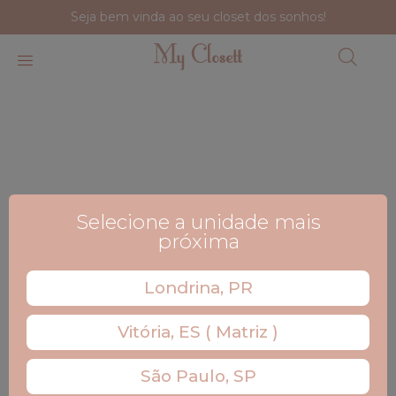
Seja bem vinda ao seu closet dos sonhos!
Selecione a unidade mais
próxima
Londrina, PR
Vitória, ES ( Matriz )
São Paulo, SP