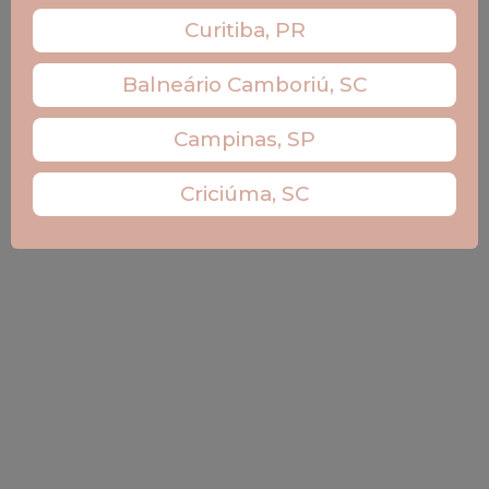
Curitiba, PR
Balneário Camboriú, SC
Campinas, SP
Criciúma, SC