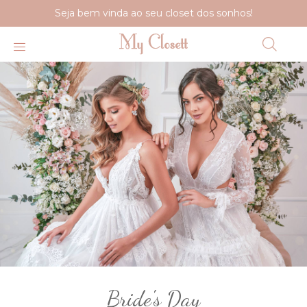
Seja bem vinda ao seu closet dos sonhos!
Bride's Day