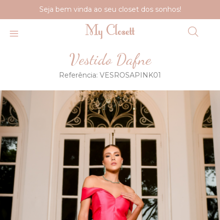
Seja bem vinda ao seu closet dos sonhos!
Vestido Dafne
Referência:
VESROSAPINK01