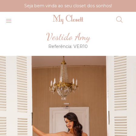
Seja bem vinda ao seu closet dos sonhos!
Vestido Amy
Referência:
VER10