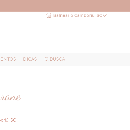
Balneário Camboriú, SC
VENTOS
DICAS
BUSCA
rrane
oriú, SC