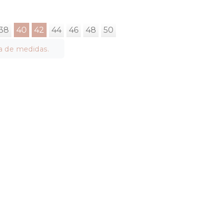
38
40
42
44
46
48
50
a de medidas.