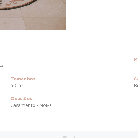
M
iva
Tamanhos:
C
40, 42
Br
Ocasiões:
Casamento - Noiva