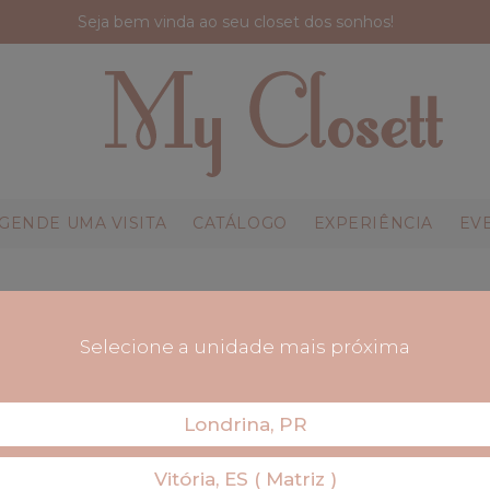
Seja bem vinda ao seu closet dos sonhos!
GENDE UMA VISITA
CATÁLOGO
EXPERIÊNCIA
EV
Selecione a unidade mais próxima
Londrina, PR
Vitória, ES ( Matriz )