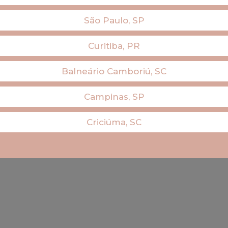
São Paulo, SP
Curitiba, PR
Balneário Camboriú, SC
Campinas, SP
Criciúma, SC